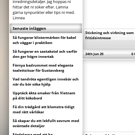
inredningsdetaljer. Jag hoppas ni
hittar det ni söker efter. Lämna
gärna synpunkter eller tips ni med.
Linnea
Senaste inläggen
Stickning och virkning som
Så fungerar klistermärken för kakel
fritidsintresse
och väggar i praktiken
Så fungerar en saxtakstol och varför
24th Jun 20
0
den ger högre innertak
Förnya badrummet med eleganta
toalettsitsar för Gustavsberg
Vad tandröta egentligen innebär och
när du bör söka hjälp
Upptäck äkta smaker från Vietnam
på ditt köksbord
Få din trädgård att blomstra tidigt
med rätt vårlökar
Så skapar du ett lekfullt sovrum med
oväntade detaljer
Fördelarna med att ha