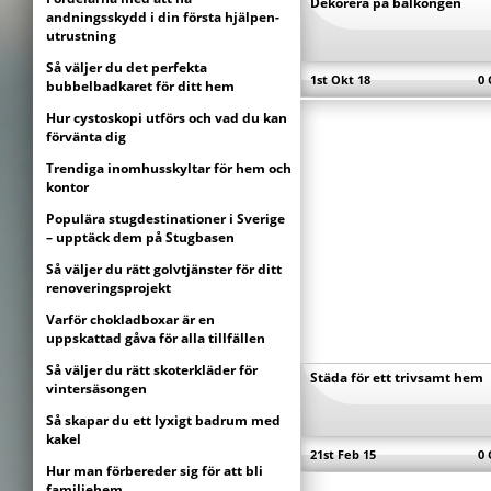
Dekorera på balkongen
andningsskydd i din första hjälpen-
utrustning
Så väljer du det perfekta
1st Okt 18
0
bubbelbadkaret för ditt hem
Hur cystoskopi utförs och vad du kan
förvänta dig
Trendiga inomhusskyltar för hem och
kontor
Populära stugdestinationer i Sverige
– upptäck dem på Stugbasen
Så väljer du rätt golvtjänster för ditt
renoveringsprojekt
Varför chokladboxar är en
uppskattad gåva för alla tillfällen
Så väljer du rätt skoterkläder för
Städa för ett trivsamt hem
vintersäsongen
Så skapar du ett lyxigt badrum med
kakel
21st Feb 15
0
Hur man förbereder sig för att bli
familjehem