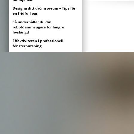
Designa ditt drömsovrum – Tips för
en fridfull oas
Så underhåller du din
robotdammsugare för längre
livslängd
Effektiviteten i professionell
fönsterputsning