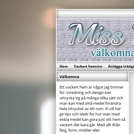
Hem
Vackert hemma
Anlägga trädg
Välkomna
Ett vackert hem är något jag brinner
för. Inredning och design kan
uttrycka sig på många olika sätt och
man kan med små medel förändra
hela intrycket av ett rum. Vi vill här
ge tips och ideér för hur man med
enkla medel kan göra just sitt hem så
vackert det bara går. Med allt ifrån
färg, form, möbler eller