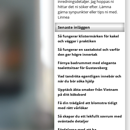
inredningsdetaljer. Jag hoppas ni
hittar det ni söker efter. Lämna
gärna synpunkter eller tips ni med.
Linnea
Senaste inläggen
Så fungerar klistermärken för kakel
och väggar i praktiken
Så fungerar en saxtakstol och varför
den ger högre innertak
Förnya badrummet med eleganta
toalettsitsar för Gustavsberg
Vad tandröta egentligen innebär och
när du bör söka hjälp
Upptäck äkta smaker från Vietnam
på ditt köksbord
Få din trädgård att blomstra tidigt
med rätt vårlökar
Så skapar du ett lekfullt sovrum med
oväntade detaljer
Fördelarna med att ha