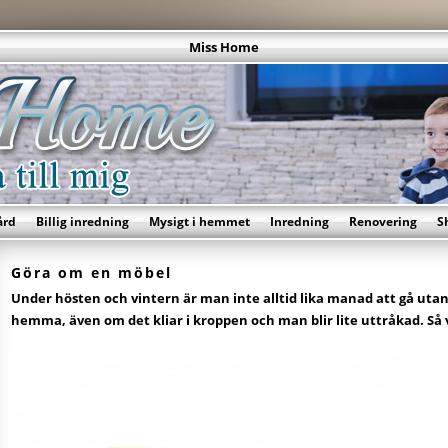
Miss Home
ård
Billig inredning
Mysigt i hemmet
Inredning
Renovering
S
Göra om en möbel
Under hösten och vintern är man inte alltid lika manad att gå utan
hemma, även om det kliar i kroppen och man blir lite uttråkad. Så va