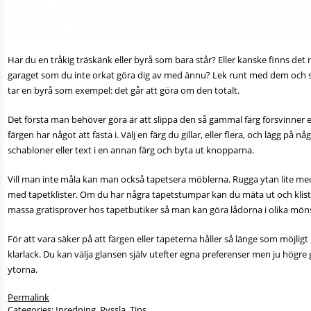
Har du en tråkig träskänk eller byrå som bara står? Eller kanske finns det 
garaget som du inte orkat göra dig av med ännu? Lek runt med dem och s
tar en byrå som exempel: det går att göra om den totalt.
Det första man behöver göra är att slippa den så gammal färg försvinner e
färgen har något att fästa i. Välj en färg du gillar, eller flera, och lägg på 
schabloner eller text i en annan färg och byta ut knopparna.
Vill man inte måla kan man också tapetsera möblerna. Rugga ytan lite med
med tapetklister. Om du har några tapetstumpar kan du mäta ut och klistra
massa gratisprover hos tapetbutiker så man kan göra lådorna i olika möns
För att vara säker på att färgen eller tapeterna håller så länge som möjlig
klarlack. Du kan välja glansen själv utefter egna preferenser men ju högre g
ytorna.
Permalink
Categories:
Inredning
,
Pyssla
,
Tips