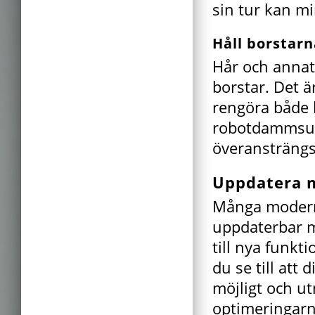
sin tur kan mi
Håll borstarn
Hår och annat
borstar. Det ä
rengöra både 
robotdammsuga
överansträngs
Uppdatera 
Många modern
uppdaterbar m
till nya funk
du se till att
möjligt och ut
optimeringarn