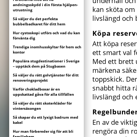
underhåll och
andningsskydd i din första hjälpen-
kan sköta om 
utrustning
livslängd och
Så väljer du det perfekta
bubbelbadkaret för ditt hem
Köpa reserv
Hur cystoskopi utförs och vad du kan
förvänta dig
Att köpa rese
Trendiga inomhusskyltar för hem och
ett smart val f
kontor
Med ett brett
Populära stugdestinationer i Sverige
– upptäck dem på Stugbasen
märkena säkers
Så väljer du rätt golvtjänster för ditt
toppskick. Der
renoveringsprojekt
snabbt hitta r
Varför chokladboxar är en
uppskattad gåva för alla tillfällen
livslängd och e
Så väljer du rätt skoterkläder för
vintersäsongen
Regelbunde
Så skapar du ett lyxigt badrum med
En av de vikti
kakel
rengöra din r
Hur man förbereder sig för att bli
familjehem