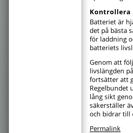
Kontrollera 
Batteriet är h
det på bästa sä
för laddning o
batteriets liv
Genom att föl
livslängden p
fortsätter att
Regelbundet un
lång sikt geno
säkerställer 
och bidrar ti
Permalink