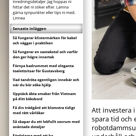
inredningsdetaljer. Jag hoppas ni
hittar det ni söker efter. Lämna
gärna synpunkter eller tips ni med.
Linnea
Senaste inläggen
Så fungerar klistermärken för kakel
och väggar i praktiken
Så fungerar en saxtakstol och varför
den ger högre innertak
Förnya badrummet med eleganta
toalettsitsar för Gustavsberg
Vad tandröta egentligen innebär och
när du bör söka hjälp
Upptäck äkta smaker från Vietnam
på ditt köksbord
Få din trädgård att blomstra tidigt
Att investera 
med rätt vårlökar
spara tid och e
Så skapar du ett lekfullt sovrum med
robotdammsuga
oväntade detaljer
Fördelarna med att ha