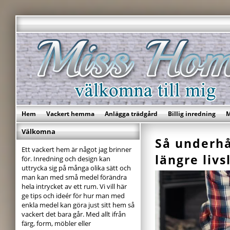
Hem
Vackert hemma
Anlägga trädgård
Billig inredning
M
Välkomna
Så underhå
Ett vackert hem är något jag brinner
längre liv
för. Inredning och design kan
uttrycka sig på många olika sätt och
man kan med små medel förändra
hela intrycket av ett rum. Vi vill här
ge tips och ideér för hur man med
enkla medel kan göra just sitt hem så
vackert det bara går. Med allt ifrån
färg, form, möbler eller