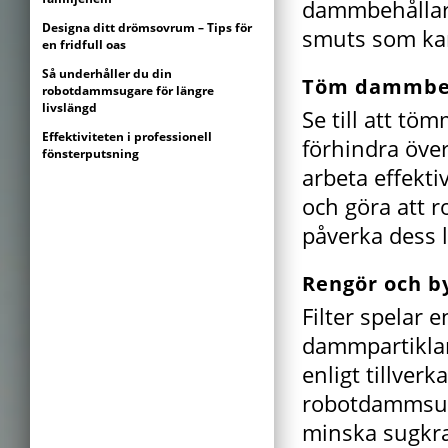
dammbehållare
Designa ditt drömsovrum – Tips för
smuts som kan
en fridfull oas
Så underhåller du din
Töm dammbeh
robotdammsugare för längre
livslängd
Se till att tö
Effektiviteten i professionell
förhindra öve
fönsterputsning
arbeta effekt
och göra att r
påverka dess l
Rengör och by
Filter spelar e
dammpartiklar
enligt tillver
robotdammsugar
minska sugkraf