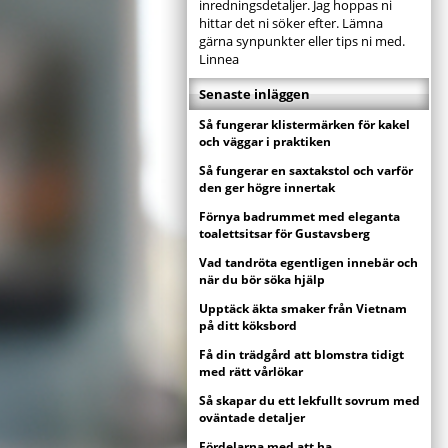
inredningsdetaljer. Jag hoppas ni
hittar det ni söker efter. Lämna
gärna synpunkter eller tips ni med.
Linnea
Senaste inläggen
Så fungerar klistermärken för kakel
och väggar i praktiken
Så fungerar en saxtakstol och varför
den ger högre innertak
Förnya badrummet med eleganta
toalettsitsar för Gustavsberg
Vad tandröta egentligen innebär och
när du bör söka hjälp
Upptäck äkta smaker från Vietnam
på ditt köksbord
Få din trädgård att blomstra tidigt
med rätt vårlökar
Så skapar du ett lekfullt sovrum med
oväntade detaljer
Fördelarna med att ha