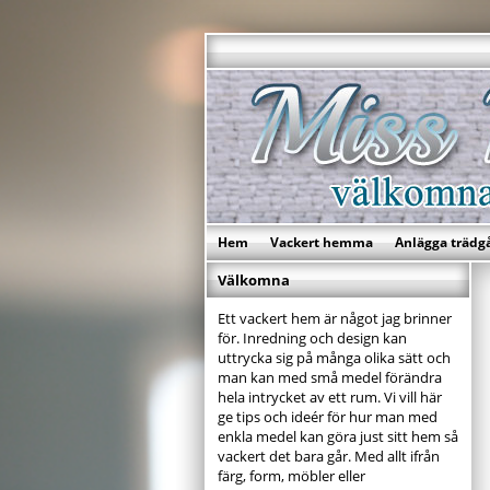
Hem
Vackert hemma
Anlägga trädg
Välkomna
Ett vackert hem är något jag brinner
för. Inredning och design kan
uttrycka sig på många olika sätt och
man kan med små medel förändra
hela intrycket av ett rum. Vi vill här
ge tips och ideér för hur man med
enkla medel kan göra just sitt hem så
vackert det bara går. Med allt ifrån
färg, form, möbler eller