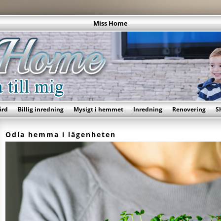
Miss Home
ård
Billig inredning
Mysigt i hemmet
Inredning
Renovering
S
Odla hemma i lägenheten