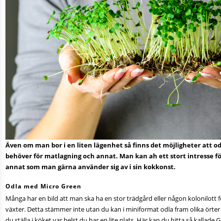
Även om man bor i en liten lägenhet så finns det möjligheter att
behöver för matlagning och annat. Man kan ah ett stort intresse fö
annat som man gärna använder sig av i sin kokkonst.
Odla med Micro Green
Många har en bild att man ska ha en stor trädgård eller någon kolonilott 
växter. Detta stämmer inte utan du kan i miniformat odla fram olika örter
du ställa i köket var helst du har en lite plats.
Här kan du hitta
så kallade G