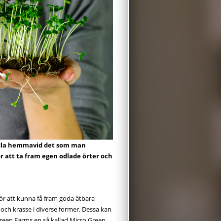
 odla hemmavid det som man
r att ta fram egen odlade örter och
för att kunna få fram goda ätbara
 och krasse i diverse former. Dessa kan
reen Farms en så kallad Micro Green