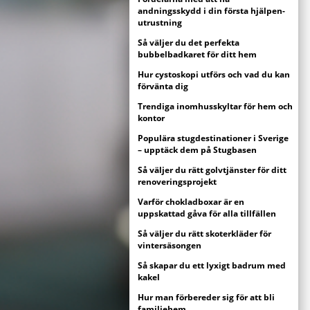
andningsskydd i din första hjälpen-
utrustning
Så väljer du det perfekta
bubbelbadkaret för ditt hem
Hur cystoskopi utförs och vad du kan
förvänta dig
Trendiga inomhusskyltar för hem och
kontor
Populära stugdestinationer i Sverige
– upptäck dem på Stugbasen
Så väljer du rätt golvtjänster för ditt
renoveringsprojekt
Varför chokladboxar är en
uppskattad gåva för alla tillfällen
Så väljer du rätt skoterkläder för
vintersäsongen
Så skapar du ett lyxigt badrum med
kakel
Hur man förbereder sig för att bli
familjehem