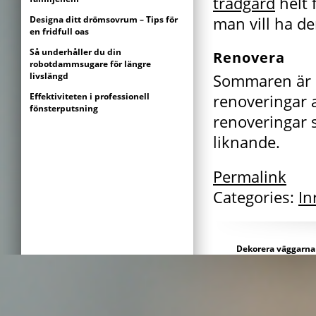
trädgård
helt 
Designa ditt drömsovrum – Tips för
man vill ha de
en fridfull oas
Så underhåller du din
Renovera
robotdammsugare för längre
livslängd
Sommaren är o
Effektiviteten i professionell
renoveringar a
fönsterputsning
renoveringar 
liknande.
Permalink
Categories:
In
Dekorera väggarna