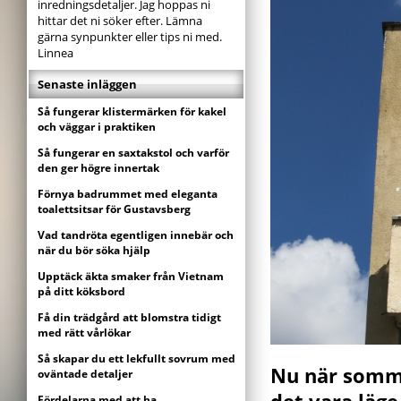
inredningsdetaljer. Jag hoppas ni
hittar det ni söker efter. Lämna
gärna synpunkter eller tips ni med.
Linnea
Senaste inläggen
Så fungerar klistermärken för kakel
och väggar i praktiken
Så fungerar en saxtakstol och varför
den ger högre innertak
Förnya badrummet med eleganta
toalettsitsar för Gustavsberg
Vad tandröta egentligen innebär och
när du bör söka hjälp
Upptäck äkta smaker från Vietnam
på ditt köksbord
Få din trädgård att blomstra tidigt
med rätt vårlökar
Så skapar du ett lekfullt sovrum med
Nu när somma
oväntade detaljer
Fördelarna med att ha