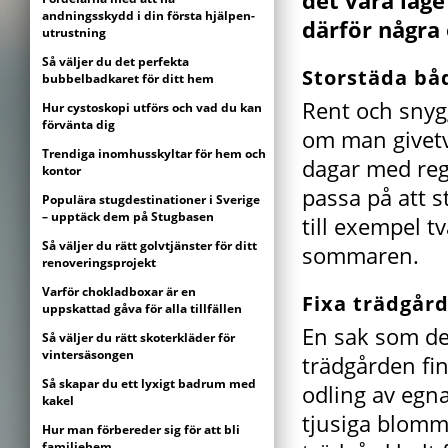
det vara läge
andningsskydd i din första hjälpen-
därför några 
utrustning
Så väljer du det perfekta
Storstäda båd
bubbelbadkaret för ditt hem
Rent och snygg
Hur cystoskopi utförs och vad du kan
förvänta dig
om man givetvi
Trendiga inomhusskyltar för hem och
dagar med reg
kontor
passa på att s
Populära stugdestinationer i Sverige
– upptäck dem på Stugbasen
till exempel 
Så väljer du rätt golvtjänster för ditt
sommaren.
renoveringsprojekt
Varför chokladboxar är en
Fixa trädgår
uppskattad gåva för alla tillfällen
En sak som def
Så väljer du rätt skoterkläder för
vintersäsongen
trädgården fin
Så skapar du ett lyxigt badrum med
odling av egna
kakel
tjusiga blommo
Hur man förbereder sig för att bli
familjehem