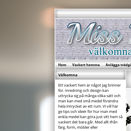
Hem
Vackert hemma
Anlägga trädg
Välkomna
Ett vackert hem är något jag brinner
för. Inredning och design kan
uttrycka sig på många olika sätt och
man kan med små medel förändra
hela intrycket av ett rum. Vi vill här
ge tips och ideér för hur man med
enkla medel kan göra just sitt hem så
vackert det bara går. Med allt ifrån
färg, form, möbler eller