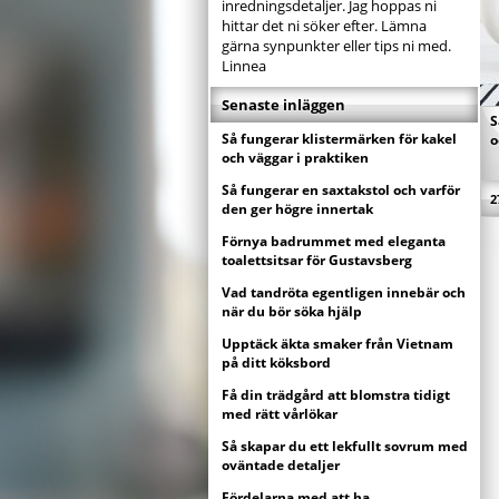
inredningsdetaljer. Jag hoppas ni
hittar det ni söker efter. Lämna
gärna synpunkter eller tips ni med.
Linnea
Senaste inläggen
S
Så fungerar klistermärken för kakel
o
och väggar i praktiken
Så fungerar en saxtakstol och varför
2
den ger högre innertak
Förnya badrummet med eleganta
toalettsitsar för Gustavsberg
Vad tandröta egentligen innebär och
när du bör söka hjälp
Upptäck äkta smaker från Vietnam
på ditt köksbord
Få din trädgård att blomstra tidigt
med rätt vårlökar
Så skapar du ett lekfullt sovrum med
oväntade detaljer
Fördelarna med att ha