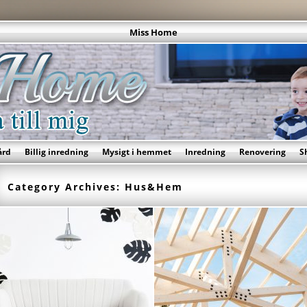
Miss Home
ård
Billig inredning
Mysigt i hemmet
Inredning
Renovering
S
Category Archives:
Hus&Hem